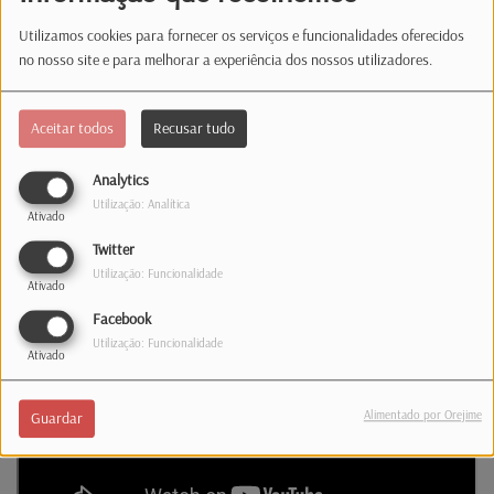
Com apenas 3 temas lançados, mas de um
Utilizamos cookies para fornecer os serviços e funcionalidades oferecidos
sucesso inegável, apresentam agora "Na
no nosso site e para melhorar a experiência dos nossos utilizadores.
Próxima Vida", uma mistura das raízes
alentejanas e bem portuguesa d'Os Vizinhos,
Aceitar todos
Recusar tudo
com o pop dos ATOA e claro, o groove dos
Atitude 67, uma mistura bem simpática.
Analytics
Utilização: Analítica
Ativado
(Confira o novo tema)
Twitter
Utilização: Funcionalidade
Ativado
Facebook
Utilização: Funcionalidade
Ativado
Alimentado por Orejime
Guardar