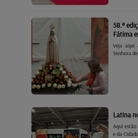
58.ª edi
Fátima e
Veja aqui
Senhora de 
reúne anua
comunidade
Latina n
Aqui estão 
e da Cidada