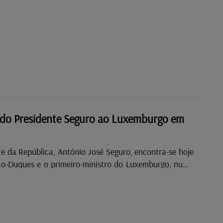
a do Presidente Seguro ao Luxemburgo em
e da República, António José Seguro, encontra-se hoje
o-Duques e o primeiro-ministro do Luxemburgo, numa
cial ao país que marca o arranque das comemorações do
ugal.