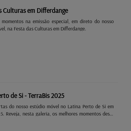
s Culturas em Differdange
 momentos na emissão especial, em direto do nosso
el, na Festa das Culturas em Differdange.
rto de Si - TerraBis 2025
rtas do nosso estúdio móvel no Latina Perto de Si em
25. Reveja, nesta galeria, os melhores momentos deste
ilha em que a Radio Latina marcou presença!