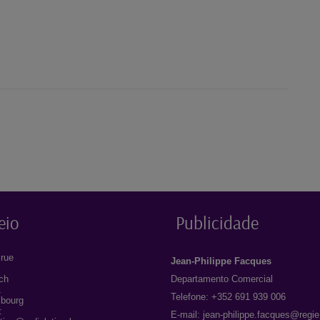
eio
Publicidade
rue
Jean-Philippe Facques
ich
Departamento Comercial
1
Telefone: +352 691 939 006
bourg
:
E-mail:
jean-philippe.facques@regie