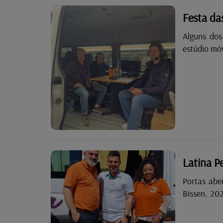
Festa da
Alguns dos
estúdio móv
Latina Pe
Portas abe
Bissen, 20
dia de part