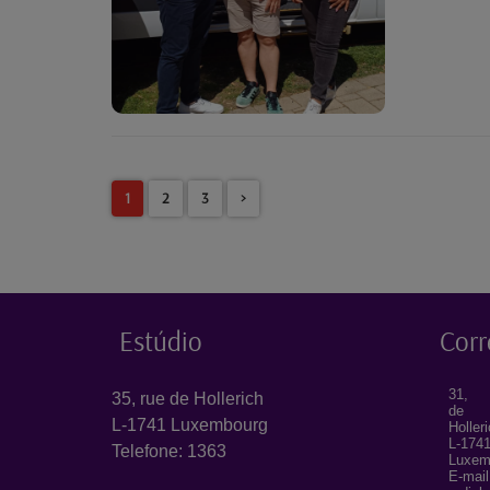
1
2
3
>
Estúdio
Corr
31, 
35, rue de Hollerich
de
L-1741 Luxembourg
Holler
L-174
Telefone: 1363
Luxem
E-mail