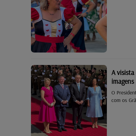
A visist
imagens
O President
com os Grã
visita ofi
Dia de Port