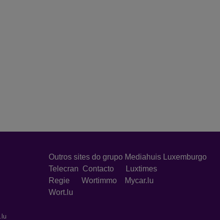
Outros sites do grupo Mediahuis Luxemburgo
Telecran
Contacto
Luxtimes
Regie
Wortimmo
Mycar.lu
Wort.lu
.lu