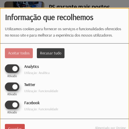
PS garante mais postos
consulares e mais
Informação que recolhemos
funcionários
Utilizamos cookies para fornecer os serviços e funcionalidades oferecidos
no nosso site e para melhorar a experiência dos nossos utilizadores.
AD promete subir salários
de professores no
Aceitar todos
Recusar tudo
estrangeiro
Analytics
Vídeo. Max Hahn e Corinne
Utilização: Analítica
Ativado
Cahen em entrevista
Twitter
exclusiva à Latina
Utilização: Funcionalidade
Ativado
Facebook
Ricardo Marques, o
Utilização: Funcionalidade
Ativado
primeiro deputado
português no Luxemburgo.
Alimentado por Orejime
Guardar