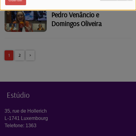
Pedro Venâncio e
Domingos Oliveira
1
2
>
Estúdio
35, rue de Hollerich
L-1741 Luxembourg
Telefone: 1363