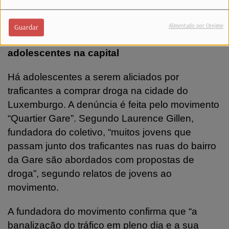
Alimentado por Orejime
Guardar
“Quartier Gare” denuncia venda de droga a
adolescentes na capital
Há adolescentes a serem aliciados por
traficantes a comprar droga na cidade do
Luxemburgo. A denúncia é feita pelo movimento
“Quartier Gare”. Segundo Laurence Gillen,
fundadora do coletivo, “muitos jovens que
passam junto dos traficantes nas ruas do bairro
da Gare são abordados com propostas de
droga”, segundo relatos de jovens ao
movimento.
A fundadora do movimento confirma que “a
banalização do tráfico em pleno dia e a sua