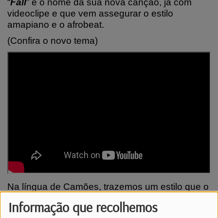
“
Fall
” é o nome da sua nova canção, já com
videoclipe e que vem assegurar o estilo
amapiano e o afrobeat.
(Confira o novo tema)
Na língua de Camões, trazemos um estilo que o
povo gosta. Naturalmente e como já se
Informação que recolhemos
percebeu, falamos de um tema popular,