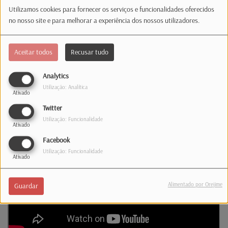
protagonizado por
Tanya
.
Utilizamos cookies para fornecer os serviços e funcionalidades oferecidos
“
Não faças bluff comigo
” é a sua nova canção
no nosso site e para melhorar a experiência dos nossos utilizadores.
que conta já também com videoclipe e, que, por
falar no mesmo e em protagonismos, tem Vera
Aceitar todos
Recusar tudo
(ex-concorrente da última edição do “Secret
Story”) no papel principal.
Analytics
Utilização: Analítica
(Confira o novo tema)
Ativado
Twitter
Utilização: Funcionalidade
Ativado
Facebook
Utilização: Funcionalidade
Ativado
Alimentado por Orejime
Guardar