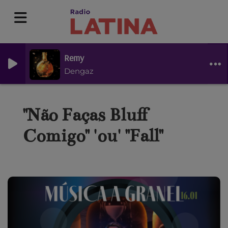
Remy
Dengaz
"Não Faças Bluff
Comigo" 'ou' "Fall"