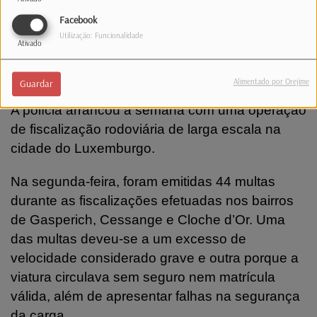
emergência 113.
Facebook
Utilização: Funcionalidade
Ativado
Estradas. Polícia emite 46 multas em
operação na capital
Alimentado por Orejime
Guardar
A polícia arrancou a semana com uma operação
de fiscalização rodoviária de larga escala na
cidade do Luxemburgo.
Na segunda-feira, foram emitidas 44 multas
durante as fiscalizações efetuadas nos bairros
de Gasperich, Cessange e Cloche d’Or. Uma
das multas deveu-se a um excesso de
velocidade considerado grave e outra porque a
viatura circulava sem seguro nem matrícula
válida, além de apresentar falhas na segurança
da carga.