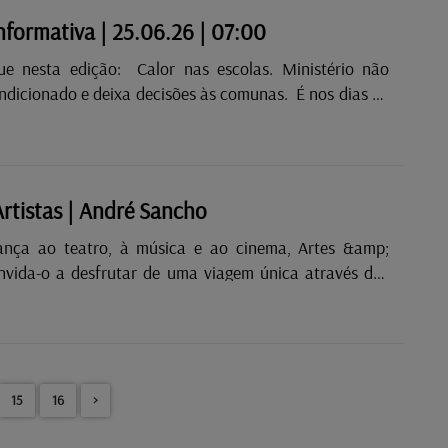
rita?...
informativa | 25.06.26 | 07:00
ção: Calor nas escolas. Ministério não
icionado e deixa decisões às comunas. É nos dias de
que há mais acidentes de viação.
Artistas | André Sancho
ança ao teatro, à música e ao cinema, Artes &amp;
onvida-o a desfrutar de uma viagem única através das
espaço entrevista e a cultura em destaque, à quarta-
is das 16 horas, com Raquel Barreira!
15
16
>