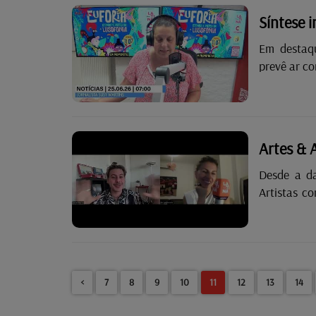
é a sua favo
Síntese 
Em destaque nesta edi
prevê ar cond
bom tempo 
Artes & 
Desde a d
Artistas c
artes! Um 
feira, depo
<
7
8
9
10
11
12
13
14