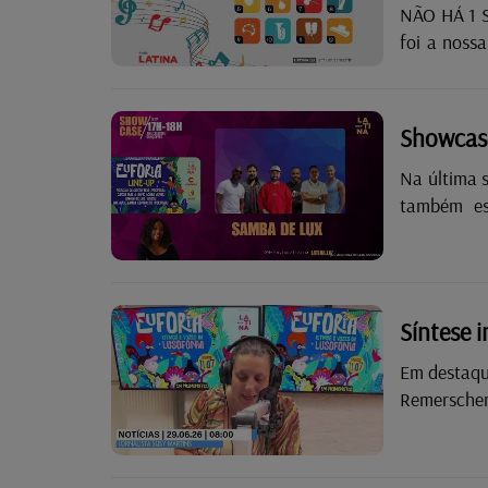
NÃO HÁ 1 SEM DUAS Hoje, quem 
foi a nossa
dia de ani
categoria “
as músicas s
Showcas
— A Minha Gente Duas mús
Na última 
identidade! 
também es
disponíveis
Síntese 
Em destaque nesta edição:
Remerschen d
trator mor