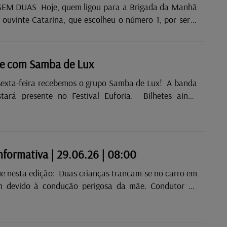
ligou para a Brigada da Manhã
 ouvinte Catarina, que escolheu o número 1, por ser o
versário de uma das suas filhas. Este número trouxe a
Dois temas em que os artistas falam das suas origens” e
elecionadas foram: Sara Correia — Chelas MIMICAT
e com Samba de Lux
icas, duas origens e muita
sexta-feira recebemos o grupo Samba de Lux! A banda
...
tará presente no Festival Euforia. Bilhetes ainda
.
informativa | 29.06.26 | 08:00
 Duas crianças trancam-se no carro em
evido à condução perigosa da mãe. Condutor de
re após acidente em Remich.