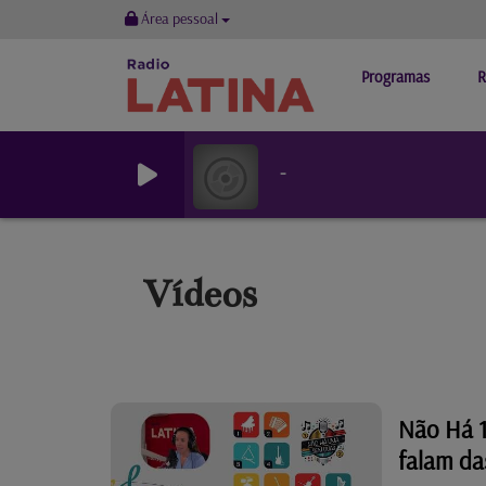
Área pessoal
Programas
R
-
Vídeos
Não Há 1
falam da