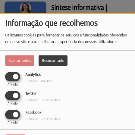
Síntese informativa |
28.05.26 | 12:00
Informação que recolhemos
Utilizamos cookies para fornecer os serviços e funcionalidades oferecidos
Não Há 1 Sem 2 - "De
no nosso site e para melhorar a experiência dos nossos utilizadores.
Artistas/Bandas com
nomes de animais"
Aceitar todos
Recusar tudo
Analytics
Síntese informativa |
Utilização: Analítica
Ativado
28.05.26 | 08:00
Twitter
Utilização: Funcionalidade
Ativado
Síntese informativa |
Facebook
Utilização: Funcionalidade
27.05.26 | 13:00
Ativado