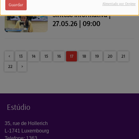
Alimentado por Orejime
Guardar
Síntese informativa |
27.05.26 | 09:00
<
13
14
15
16
17
18
19
20
21
22
>
Estúdio
35, rue de Hollerich
L-1741 Luxembourg
Telefone: 1363