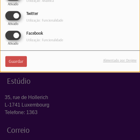
Utilização: Analítica
Ativado
Log in to comment
Twitter
Utilização: Funcionalidade
INICIAR SESSÃO
Ativado
Facebook
Utilização: Funcionalidade
Ativado
Alimentado por Orejime
Guardar
Estúdio
35, rue de Hollerich
L-1741 Luxembourg
Telefone: 1363
Correio