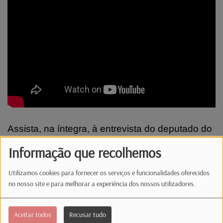
Assista, na íntegra, à entrevista do deputado do
PSD, Carlos Gonçalves, eleito pelo círculo da
Informação que recolhemos
Europa.
A entrevista foi concedida à jornalista e Chefe
Utilizamos cookies para fornecer os serviços e funcionalidades oferecidos
de Redação Manuela Pereira, na sexta-feira, dia
no nosso site e para melhorar a experiência dos nossos utilizadores.
31, no âmbito de uma visita ao Grão-Ducado.
Aceitar todos
Recusar tudo
#luxemburgo
#psd
#deputados
#politica
#radiolat