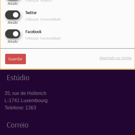
Utilização: Analítica
Ativado
Log in to comment
Twitter
Utilização: Funcionalidade
INICIAR SESSÃO
Ativado
Facebook
Utilização: Funcionalidade
Ativado
Alimentado por Orejime
Guardar
Estúdio
35, rue de Hollerich
L-1741 Luxembourg
Telefone: 1363
Correio