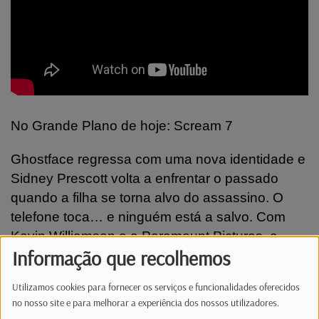
No Grande Plano de hoje: Scream 7
Ghostface regressa com uma nova identidade e
Sidney Prescott volta a enfrentar o passado
quando a filha se torna alvo do assassino. O
telefone toca… e ninguém está a salvo. Com
Kevin Williamson e a Paramount Pictures, a
Informação que recolhemos
saga promete recuperar a essência que
conquistou os fãs. Também sugerimos:
Utilizamos cookies para fornecer os serviços e funcionalidades oferecidos
no nosso site e para melhorar a experiência dos nossos utilizadores.
Dust — 24 horas para salvar um império.