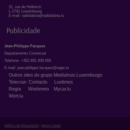
31, rue de Hollerich
L-1741 Luxembourg
E-mail: radiolatina@radiolatina.lu
Publicidade
Jean-Philippe Facques
Departamento Comercial
Telefone: +352 691 939 006
E-mail:
jean-philippe.facques@regie.lu
Outros sites do grupo Mediahuis Luxemburgo
Telecran
Contacto
Luxtimes
Regie
Wortimmo
Mycar.lu
Wort.lu
Política de Privacidade
|
Avisos Legais