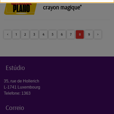
crayon magique"
<
1
2
3
4
5
6
7
8
9
>
Estúdio
35, rue de Hollerich
L-1741 Luxembourg
Telefone: 1363
Correio