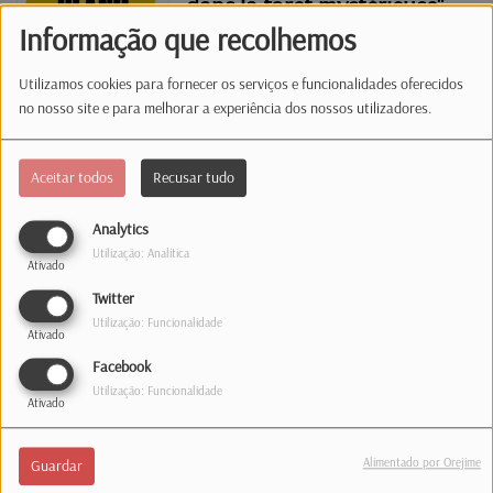
dans la fôret mystérieuse"
Informação que recolhemos
Utilizamos cookies para fornecer os serviços e funcionalidades oferecidos
Grande Plano - "Gladiator
no nosso site e para melhorar a experiência dos nossos utilizadores.
II"
Aceitar todos
Recusar tudo
Grande Plano - "The
Analytics
Utilização: Analítica
Substance"
Ativado
Twitter
Utilização: Funcionalidade
Ativado
Grande Plano - "Anora"
Facebook
Utilização: Funcionalidade
Ativado
Alimentado por Orejime
Guardar
Grande Plano - "Harold et le