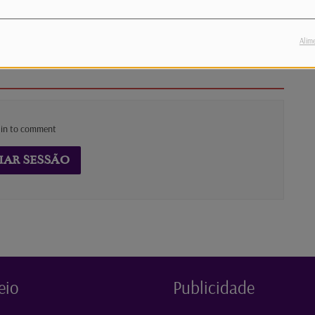
qui.
Alim
 in to comment
IAR SESSÃO
eio
Publicidade