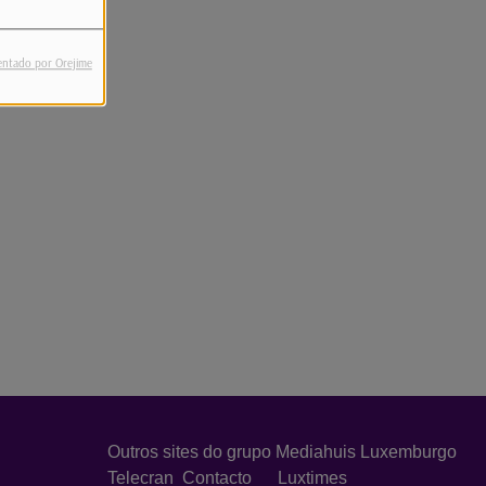
entado por Orejime
Outros sites do grupo Mediahuis Luxemburgo
Telecran
Contacto
Luxtimes