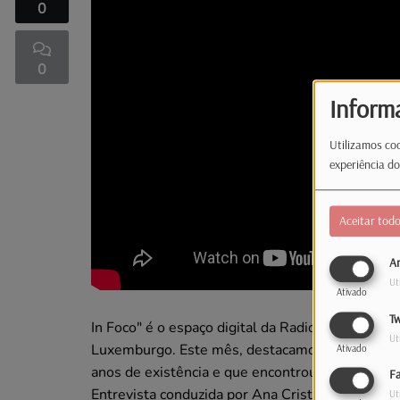
0
0
Inform
Utilizamos coo
experiência do
Aceitar tod
An
Ut
Ativado
Tw
In Foco" é o espaço digital da Radio Latina dedic
Ut
Luxemburgo. Este mês, destacamos a associação
Ativado
anos de existência e que encontrou na dança u
F
Entrevista conduzida por Ana Cristina Gonçalv
Ut