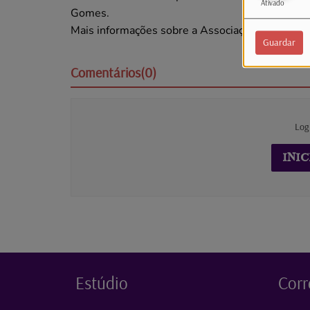
Ativado
Gomes.
Mais informações sobre a Associação No Limit
a
Guardar
Comentários(0)
Log
INIC
Estúdio
Corr