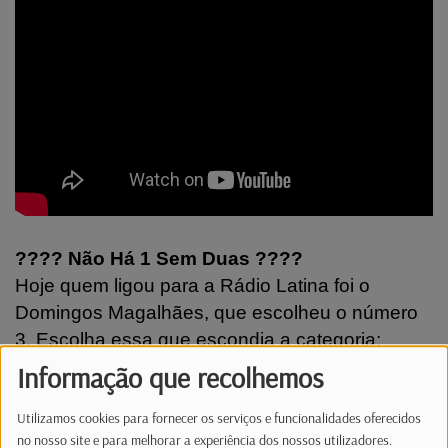
???? Não Há 1 Sem Duas ????
Hoje quem ligou para a Rádio Latina foi o
Domingos Magalhães, que escolheu o número
3. Escolha essa que escondia a categoria:
"Artistas com concerto marcado no Luxemburgo
Informação que recolhemos
em 2026 - Robbie Williams" As músicas
Utilizamos cookies para fornecer os serviços e funcionalidades oferecidos
escolhidas foram:
no nosso site e para melhorar a experiência dos nossos utilizadores.
- "Angels"