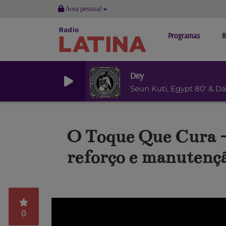
Área pessoal
Programas
R
Dey
Seun Kuti, Egypt 80' & D
O Toque Que Cura - 
reforço e manutençã
0