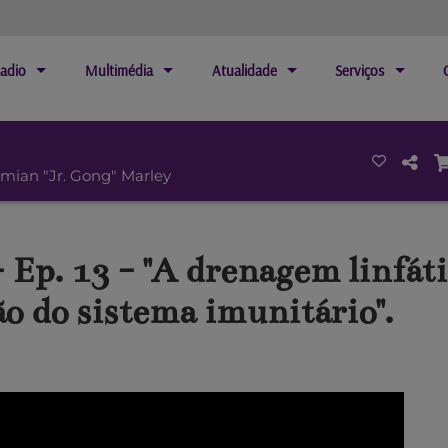
adio
Multimédia
Atualidade
Serviços
amian "Jr. Gong" Marley
Ep. 13 - "A drenagem linfáti
o do sistema imunitário".