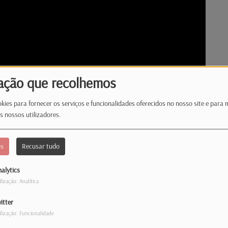
ação que recolhemos
kies para fornecer os serviços e funcionalidades oferecidos no nosso site e para 
s nossos utilizadores.
os
Recusar tudo
alytics
ilização: Analítica
itter
ca-nos como a
Drenagem linfática pode ajudar o sistema
ilização: Funcionalidade