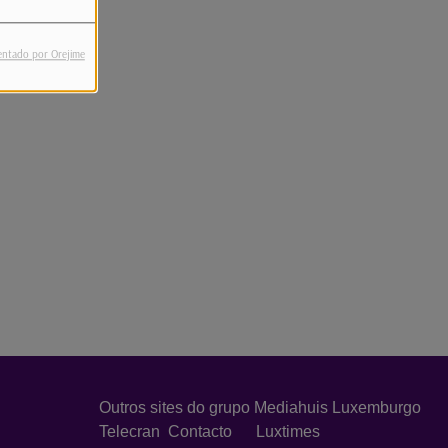
entado por Orejime
Outros sites do grupo Mediahuis Luxemburgo
Telecran
Contacto
Luxtimes