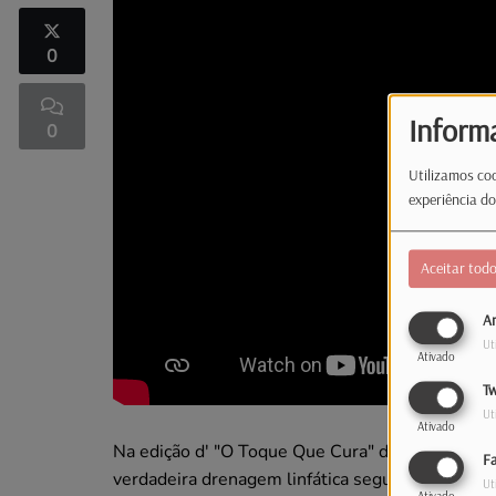
0
Inform
0
Utilizamos coo
experiência do
Aceitar tod
An
Ut
Ativado
Tw
Ut
Ativado
Na edição d' "O Toque Que Cura" de hoje, Gabrie
F
verdadeira drenagem linfática segundo o método
Ut