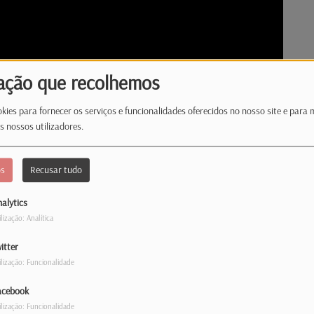
ação que recolhemos
kies para fornecer os serviços e funcionalidades oferecidos no nosso site e para 
s nossos utilizadores.
os
Recusar tudo
alytics
ilização: Analítica
itter
ilização: Funcionalidade
la de Lacerda explica-nos as formas de identificar a
acebook
 do dr. Vodder e as aplicações da mesma.
ilização: Funcionalidade