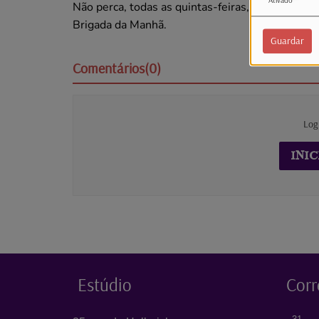
Ativado
Não perca, todas as quintas-feiras, pelas 8h40,
Brigada da Manhã.
Guardar
Comentários(0)
Log
INIC
Estúdio
Corr