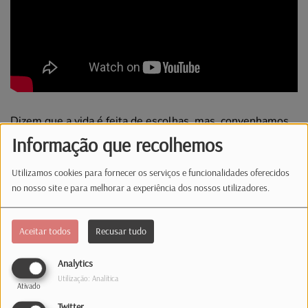
Dizem que a vida é feita de escolhas, mas, convenhamos,
nem todas são assim tão fáceis. A Brigada da Manhã
Informação que recolhemos
enumerou algumas. Concorda ou acrescentaria mais umas
quantas?
Utilizamos cookies para fornecer os serviços e funcionalidades oferecidos
no nosso site e para melhorar a experiência dos nossos utilizadores.
Comentários(0)
Aceitar todos
Recusar tudo
Analytics
Log in to comment
Utilização: Analítica
Ativado
INICIAR SESSÃO
Twitter