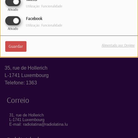
Utilização: Funcionalidade
Ativado
Facebook
Utilização: Funcionalidade
Ativado
Alimentado por Orejime
Guardar
Estúdio
35, rue de Hollerich
L-1741 Luxembourg
Telefone: 1363
Correio
31, rue de Hollerich
L-1741 Luxembourg
E-mail: radiolatina@radiolatina.lu