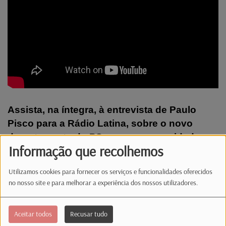
Assista, na íntegra, à entrevista de Paulo
Pisco para a Rádio Latina, sobre o novo
departamento do PS para as comunidades
Informação que recolhemos
portuguesas, do qual assume a direção.
Utilizamos cookies para fornecer os serviços e funcionalidades oferecidos
#radiolatina #radiolatinalux #info #ps
no nosso site e para melhorar a experiência dos nossos utilizadores.
#comunidades portuguesas #comunidades
#emigracao #cds #paulopisco
Aceitar todos
Recusar tudo
#marquesmendes #presidenciais #informacao