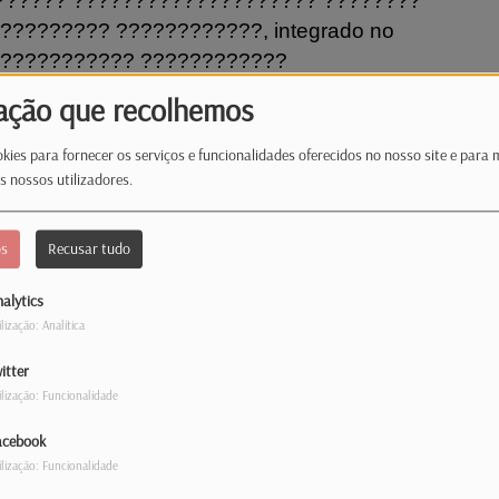
?????? ???????????????????? ????????
???????? ????????????, integrado no
???????????? ????????????
?????, ????????????
ação que recolhemos
 ???? ????????
?????. ????????????????????????????
kies para fornecer os serviços e funcionalidades oferecidos no nosso site e para 
? ????????́????????????????????
s nossos utilizadores.
??????????????????
??????????????????????????????????,
os
Recusar tudo
?????? ????????????????????????????
?????????????????? ????????????????
alytics
ilização: Analítica
??????????????????????
???????????????????????
itter
?????
ilização: Funcionalidade
????́????????????????????, turcas e
acebook
cal intercultural, marcada por melodias
ilização: Funcionalidade
or uma abordagem contemporânea e aberta ao