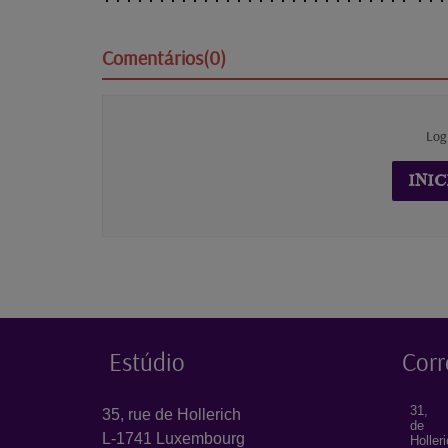
Comentários(0)
Log
INIC
Estúdio
Corr
31, 
35, rue de Hollerich
de
L-1741 Luxembourg
Holler