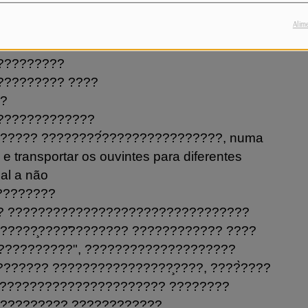
to, ???????????????????? explora a riqueza
?????????????????
Alim
? ????????????
?????????
????????? ????
??
?????????????
????? ????????́????????????????, numa
e transportar os ouvintes para diferentes
al a não
????????
? ????????????????????????????????
????̧????̃???????? ???????????? ????
??????????", ????????????????????
?????? ????????????????̧????, ????̀????
??????????????????????? ????????
????????? ????????????.