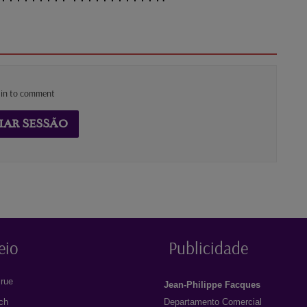
 in to comment
IAR SESSÃO
eio
Publicidade
rue
Jean-Philippe Facques
ich
Departamento Comercial