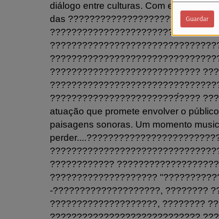
diálogo entre culturas. Com este proje
das ????????????????????????̂???
Guardar
???????????????????????????????
???????????????????????????????
???????????????????????????????
???????????????????????????? ??
???????????????????????????????
????????????????????????́???? ???
atuação que promete envolver o público 
paisagens sonoras. Um momento music
perder....????????????????????????
???????????????????????????????
???????????? ????????????????????
???????????????????? "??????????
-????????????????????, ???????? ??
????????????????????, ???????? ?
???????????????????????????? ???