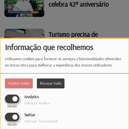
celebra 42º aniversário
Turismo precisa de
estudantes para trabalhos
Informação que recolhemos
de verão
Utilizamos cookies para fornecer os serviços e funcionalidades oferecidos
no nosso site e para melhorar a experiência dos nossos utilizadores.
Dois portugueses a cumprir
prisão perpétua no
Aceitar todos
Recusar tudo
Luxemburgo
Analytics
Utilização: Analítica
Ativado
Ataque em Limpertsberg
Twitter
relembra problema da
Utilização: Funcionalidade
Ativado
violência com facas no