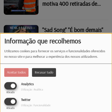
motiva 400 retiradas de
cartas na hora
"Sad Song" "É bom demais"
Informação que recolhemos
Utilizamos cookies para fornecer os serviços e funcionalidades oferecidos
no nosso site e para melhorar a experiência dos nossos utilizadores.
Xavier Bettel e marido
cantam “J’aime la vie”
Aceitar todos
Recusar tudo
Analytics
Utilização: Analítica
Ativado
Se a alegria tivesse nome,
Twitter
seria Ana Paula. Uma
Utilização: Funcionalidade
Ativado
imigrante feliz