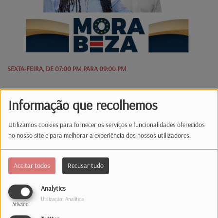
SEXTA-FEIRA, DE 07:00 PM PARA 09:00 PM
Informação que recolhemos
O ponto de encontro da comunidade cabo-
verdiana no Luxemburgo, com notícias,
Utilizamos cookies para fornecer os serviços e funcionalidades oferecidos
entrevistas, opinião, rubricas e boa música.
no nosso site e para melhorar a experiência dos nossos utilizadores.
Todas as sextas-feiras, das 19h às 21h, com
Henrique de Burgo e Vanessa Borggea.
Aceitar todos
Recusar tudo
Programa DJ(s)
Analytics
Utilização: Analítica
Ativado
Henrique de