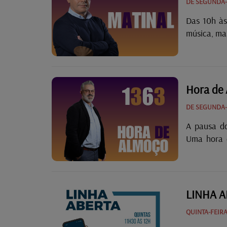
DE SEGUNDA-F
Das 10h às
música, ma
tecnologia,
Hora de
DE SEGUNDA-F
A pausa do
Uma hora 
principal é 
Fado do Di
canção e fa
LINHA A
QUINTA-FEIRA