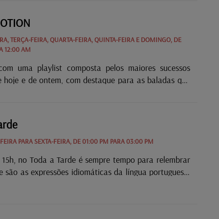
 ao vivo.
OTION
A, TERÇA-FEIRA, QUARTA-FEIRA, QUINTA-FEIRA E DOMINGO, DE
A 12:00 AM
com uma playlist composta pelos maiores sucessos
e hoje e de ontem, com destaque para as baladas que
rações
arde
EIRA PARA SEXTA-FEIRA, DE 01:00 PM PARA 03:00 PM
 15h, no Toda a Tarde é sempre tempo para relembrar
e são as expressões idiomáticas da língua portuguesa,
 sonora de grandes filmes ou séries, mas também uma
sa sobre os mais variados assuntos. E porque não há
elhas, aqui pode ouvir aquelas que trazem boas