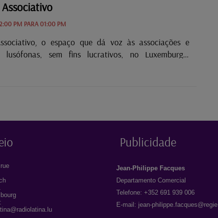
porque há sempre música para os seus ouvidos…
 Associativo
2:00 PM PARA 01:00 PM
Associativo, o espaço que dá voz às associações e
es lusófonas, sem fins lucrativos, no Luxemburgo.
o por João Santos Gomes.
eio
Publicidade
rue
Jean-Philippe Facques
ich
Departamento Comercial
1
Telefone: +352 691 939 006
bourg
:
E-mail:
jean-philippe.facques@regie
atina@radiolatina.lu