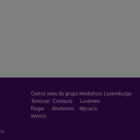
Outros sites do grupo Mediahuis Luxemburgo
Telecran
Contacto
Luxtimes
Regie
Wortimmo
Mycar.lu
Wort.lu
.lu