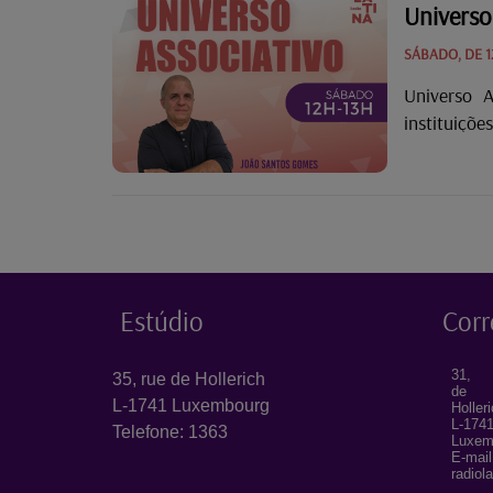
memórias, 
Universo
SÁBADO, DE 1
Universo 
instituiçõ
Apresentad
Estúdio
Corr
31, 
35, rue de Hollerich
de
L-1741 Luxembourg
Holler
L-174
Telefone: 1363
Luxem
E-mail
radiol