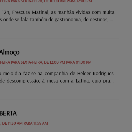
EIRA PARA SEXTA-FEIRA, DE 10:00 AM PARA 12:00 PM
 12h, Frescura Matinal, as manhãs vividas com muita
s onde se fala também de gastronomia, de destinos, de
 e até de truques e dicas …
 Almoço
EIRA PARA SEXTA-FEIRA, DE 12:00 PM PARA 01:00 PM
 meio-dia faz-se na companhia de Helder Rodrigues.
de descompressão, à mesa com a Latina, cujo prato
boa música com uma pitada de discos pedidos. 12h20 –
a 12h30 – Self Service através do 1363. Ligue, peça a
ça a sua dedicatória. Pronto, está servido :)
BERTA
, DE 11:30 AM PARA 11:59 AM