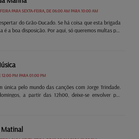
 da Manhã
EIRA PARA SEXTA-FEIRA, DE 06:00 AM PARA 10:00 AM
espertar do Grão-Ducado. Se há coisa que esta brigada
a é a boa disposição. Por aqui, só queremos multas por
e animação. Comece o dia com energia NON-STOP na
da Cátia Gomes, Rúben Vieira Gomes e José Araújo.De
eira, todos os dias são diferentes - e não estamos a falar
e calendário, mas sim daquilo que são estas quatro
úsica
issão. Desde rubricas a temas de conversa, das 06h às
12:00 PM PARA 01:00 PM
empo para tudo.Desde alinhamentos astrológicos à
ra com o Professor......
 única pelo mundo das canções com Jorge Trindade.
omingos, a partir das 12h00, deixe-se envolver por
nspiradoras, curiosidades surpreendentes, atuações ao
dão alma as músicas de sempre e com convidados
Dá-me Música, um programa vibrante, intimista e cheio
onde a guitarra de Jorge Trindade acompanha a banda
 Matinal
seu domingo.