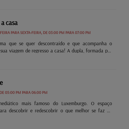
 de associações, músicos, políticos, entre outros). Todas
feira, das 19h às 21h na Rádio Latina.
 a casa
EIRA PARA SEXTA-FEIRA, DE 03:00 PM PARA 07:00 PM
ma que se quer descontraído e que acompanha o
 sua viagem de regresso a casa! A dupla, formada por
reira e Carlos Lopes, torna os finais de tarde num
ical único, que viaja entre os clássicos e os grandes
 momento, divertindo o ouvinte com curiosidades e
sólitos, desafiando-o a participar nos diferentes
e
os, partilhando histórias e acontecimentos! A
 DE 05:00 PM PARA 06:00 PM
o é divertir, ensinar, aprender, divulgar, partilhar e
 chegar aos quatro cantos do mundo e, no final do dia,
ediático mais famoso do Luxemburgo. O espaço
e o conquistámos e que amanhã têmo-lo de volta......
para descobrir e redescobrir o que melhor se faz no
o, e não só, em termos musiciais. Os artistas são
por Ana Cristina Gonçalves em entrevista, intercalada