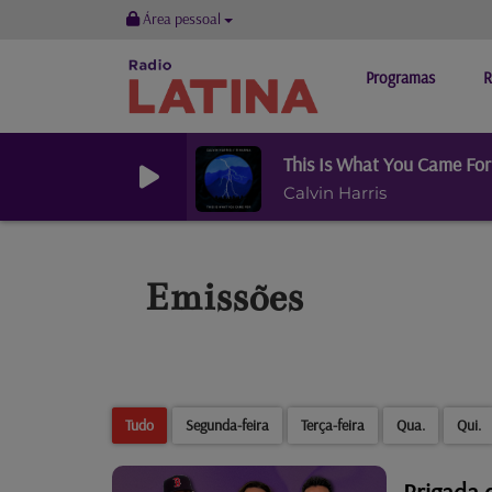
Área pessoal
Programas
R
This Is What You Came For
Calvin Harris
Emissões
Tudo
Segunda-feira
Terça-feira
Qua.
Qui.