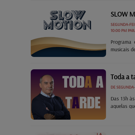
por música
SLOW M
SEGUNDA-FEIR
10:00 PM PAR
Programa 
musicais d
marcam ge
Toda a t
DE SEGUNDA-F
Das 13h às
aquelas qu
ou a banda
boa conver
canções v