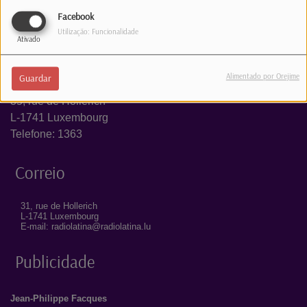
Facebook
Utilização: Funcionalidade
Ativado
Estúdio
Alimentado por Orejime
Guardar
35, rue de Hollerich
L-1741 Luxembourg
Telefone: 1363
Correio
31, rue de Hollerich
L-1741 Luxembourg
E-mail: radiolatina@radiolatina.lu
Publicidade
Jean-Philippe Facques