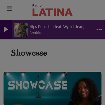
Hips Don't Lie (feat. Wyclef Jean)
Shakira
Showcase