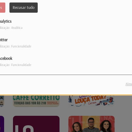
os
Recusar tudo
alytics
ilização: Analítica
itter
ilização: Funcionalidade
acebook
ilização: Funcionalidade
Alim