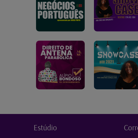
Estúdio
Corr