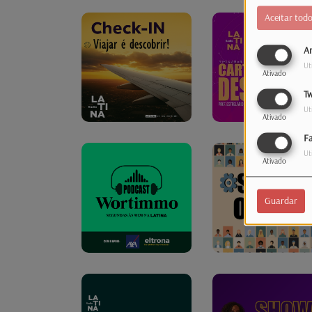
Aceitar tod
An
Ut
Ativado
Tw
Ut
Ativado
F
Ut
Ativado
Guardar