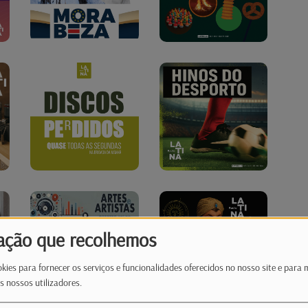
ação que recolhemos
kies para fornecer os serviços e funcionalidades oferecidos no nosso site e para 
s nossos utilizadores.