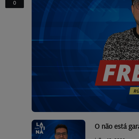
0
O não está gar