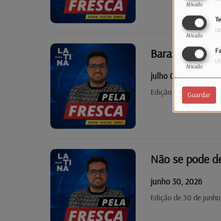
Ativado
Tw
Ut
Ativado
Barata sai cara
F
Ut
Ativado
julho 01, 2026
Edição de 01 de julho
Guardar
Não se pode d
junho 30, 2026
Edição de 30 de junho