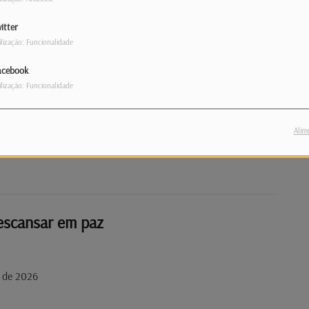
itter
ilização: Funcionalidade
acebook
ilização: Funcionalidade
 de 2026
Alim
escansar em paz
 de 2026