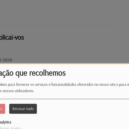
plicai-vos
de 2026
ação que recolhemos
kies para fornecer os serviços e funcionalidades oferecidos no nosso site e para 
s nossos utilizadores.
 fraco
os
Recusar tudo
de 2026
alytics
ilização: Analítica