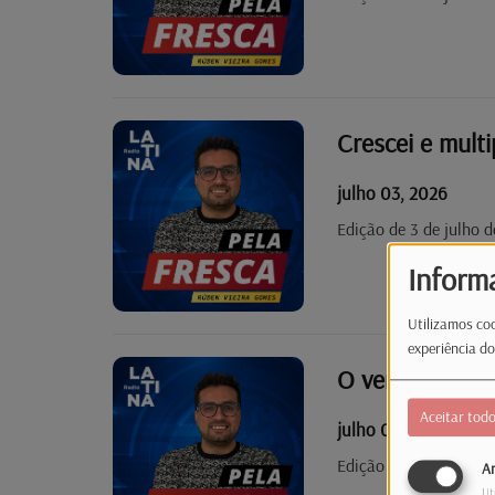
Crescei e multi
julho 03, 2026
Edição de 3 de julho 
Inform
Utilizamos coo
experiência do
O verão vai ser
Aceitar tod
julho 02, 2026
Edição de 2 de julho 
An
Ut