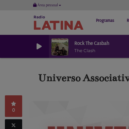
Área pessoal
Programas
R
Rock The Casbah
The Clash
Universo Associati
0