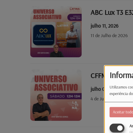
ABC Lux T3 E3
julho 11, 2026
11 de Julho de 2026
Inform
CFFM T3 E31
Utilizamos coo
julho 04, 2026
experiência do
4 de Julho de 2026
Aceitar tod
An
Ut