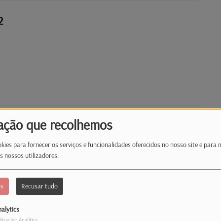
2
ação que recolhemos
kies para fornecer os serviços e funcionalidades oferecidos no nosso site e para 
s nossos utilizadores.
os
Recusar tudo
alytics
ilização: Analítica