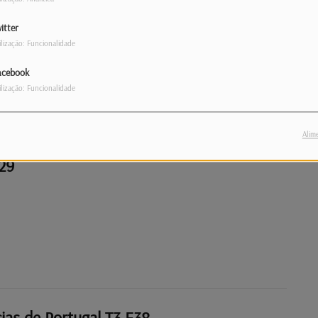
 E30
itter
ilização: Funcionalidade
acebook
ilização: Funcionalidade
Alim
29
ias de Portugal T3 E38