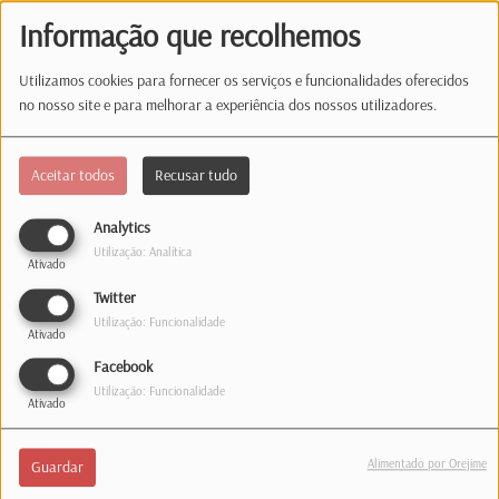
auscultadores. Mas se há algo que
Informação que recolhemos
faz bem é trocar os nomes dos
ouvintes.
Utilizamos cookies para fornecer os serviços e funcionalidades oferecidos
Considera-se um ser irrequieto, mas
no nosso site e para melhorar a experiência dos nossos utilizadores.
depois de dois filhos já dava tudo por umas horinhas
tranquila no sofá.
Aceitar todos
Recusar tudo
Analytics
Utilização: Analítica
Ativado
Estúdio
Twitter
Utilização: Funcionalidade
Ativado
35, rue de Hollerich
Facebook
L-1741 Luxembourg
Utilização: Funcionalidade
Telefone: 1363
Ativado
Correio
Alimentado por Orejime
Guardar