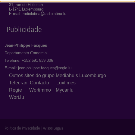
31, rue de Hollerich
L-1741 Luxembourg
E-mail: radiolatina@radiolatina.lu
Publicidade
Jean-Philippe Facques
Departamento Comercial
Telefone: +352 691 939 006
E-mail:
jean-philippe.facques@regie.lu
Outros sites do grupo Mediahuis Luxemburgo
Telecran
Contacto
Luxtimes
Regie
Wortimmo
Mycar.lu
Wort.lu
Política de Privacidade
|
Avisos Legais