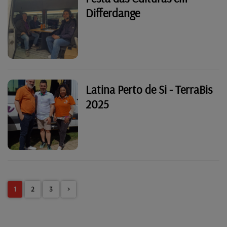
Differdange
Latina Perto de Si - TerraBis
2025
1
2
3
>