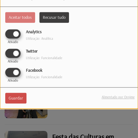
Aceitar todos
Recusar tudo
Luxemburgo já tem novo
Analytics
Grão-Duque
Utilização: Analítica
Ativado
Twitter
Utilização: Funcionalidade
Ativado
Facebook
Utilização: Funcionalidade
Showcase
Ativado
Alimentado por Orejime
Guardar
Festa das Culturas em