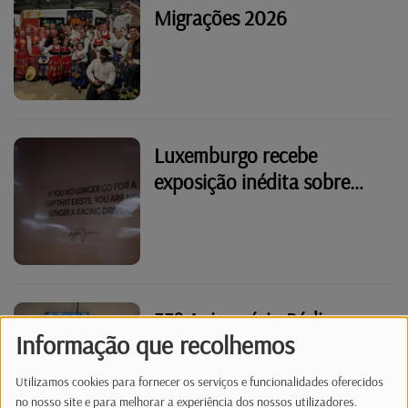
Migrações 2026
Luxemburgo recebe
exposição inédita sobre
Ayrton Senna
33º Aniversário Rádio
Informação que recolhemos
Latina - Portas Abertas 5
Out 2025
Utilizamos cookies para fornecer os serviços e funcionalidades oferecidos
no nosso site e para melhorar a experiência dos nossos utilizadores.