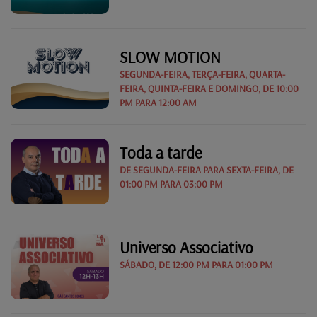
SLOW MOTION
SEGUNDA-FEIRA, TERÇA-FEIRA, QUARTA-
FEIRA, QUINTA-FEIRA E DOMINGO, DE 10:00
PM PARA 12:00 AM
Toda a tarde
DE SEGUNDA-FEIRA PARA SEXTA-FEIRA, DE
01:00 PM PARA 03:00 PM
Universo Associativo
SÁBADO, DE 12:00 PM PARA 01:00 PM