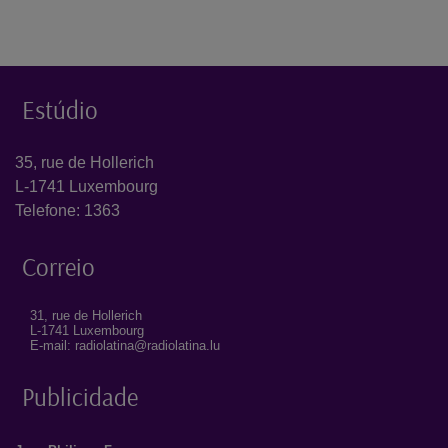
Estúdio
35, rue de Hollerich
L-1741 Luxembourg
Telefone: 1363
Correio
31, rue de Hollerich
L-1741 Luxembourg
E-mail: radiolatina@radiolatina.lu
Publicidade