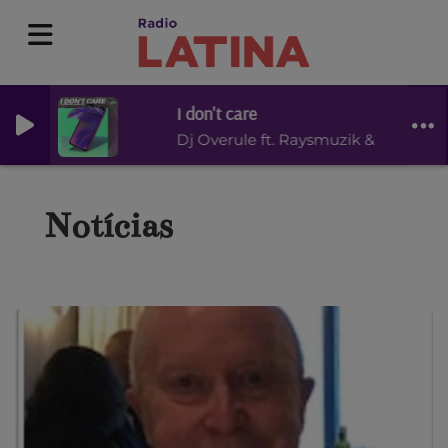
I don't care
Dj Overule ft. Raysmuzik & Missy Bity
Notícias