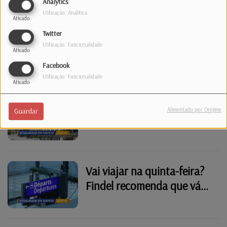
Analytics
muito calor
Utilização: Analítica
Ativado
Capital alerta para risco de
Twitter
Utilização: Funcionalidade
queda de árvores e não é
Ativado
por causa do vento
Facebook
Utilização: Funcionalidade
Ativado
Cerca de 40% chumbam no
Alimentado por Orejime
Guardar
Sproochentest. Saiba que
tipo de perguntas podem
sair no exame
Vai viajar na quinta-feira?
Findel recomenda que vá
para o aeroporto mais cedo