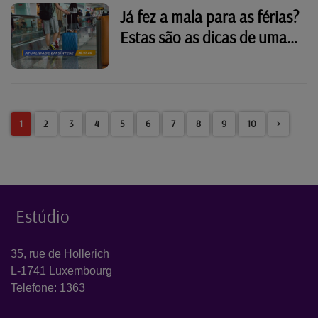
Já fez a mala para as férias?
Estas são as dicas de uma
organizadora profissional
1
2
3
4
5
6
7
8
9
10
>
Estúdio
35, rue de Hollerich
L-1741 Luxembourg
Telefone: 1363