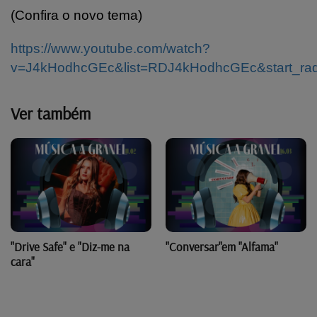
(Confira o novo tema)
https://www.youtube.com/watch?
v=J4kHodhcGEc&list=RDJ4kHodhcGEc&start_rad
Ver também
"Drive Safe" e "Diz-me na
"Conversar"em "Alfama"
cara"