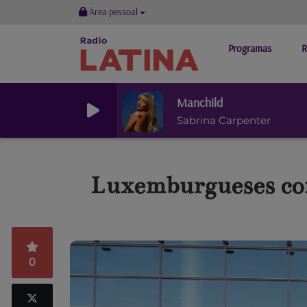
Área pessoal
Programas
R
Manchild
Sabrina Carpenter
Luxemburgueses con
0