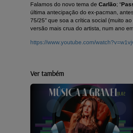
Falamos do novo tema de
Carlão
; “
Pas
última antecipação do ex-pacman, ante
75/25” que soa a crítica social (muito a
versão mais crua do artista, num ano e
https://www.youtube.com/watch?v=w1vj
Ver também