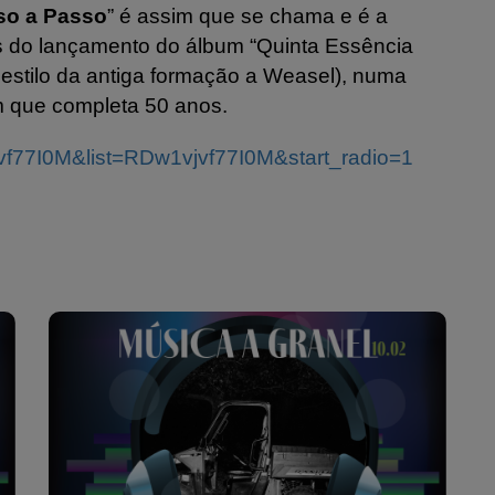
so a Passo
” é assim que se chama e é a
s do lançamento do álbum “Quinta Essência
o estilo da antiga formação a Weasel), numa
m que completa 50 anos.
vf77I0M&list=RDw1vjvf77I0M&start_radio=1