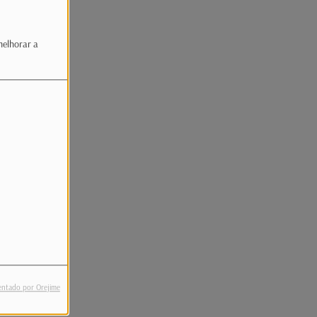
melhorar a
entado por Orejime