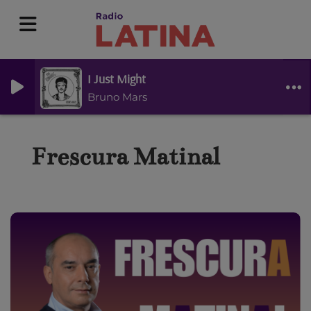
I Just Might
Bruno Mars
Frescura Matinal