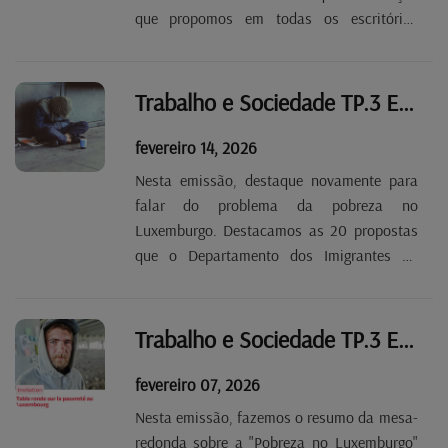
que propomos em todas os escritórios
OGBL de norte a sul do Luxemburgo e
também nas zonas fronteiriças para todos
os nossos afiliados que residem do outro
Trabalho e Sociedade TP.3 EP 19
lado da fronteira.
fevereiro 14, 2026
Nesta emissão, destaque novamente para
falar do problema da pobreza no
Luxemburgo. Destacamos as 20 propostas
que o Departamento dos Imigrantes da
OGBL vai enviar ao Governo para contribuir
na luta contra a pobreza. Dez dessas
medidas dizem respeito à Habitação.
Trabalho e Sociedade TP.3 EP 18
fevereiro 07, 2026
Nesta emissão, fazemos o resumo da mesa-
redonda sobre a "Pobreza no Luxemburgo"