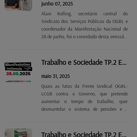
junho 07, 2025
Alain Rolling, secretário central do
Sindicato dos Serviços Públicos da OGBL e
coordenador da Manifestação Nacional de
28 de junho, foi o convidado desta emissão.
Falou dos ataques do Governo de Luc
Frieden ao nosso sistema de pensões, aos
nossos direitos laborais e acervo social e de
Trabalho e Sociedade TP.2 EP 34
todas as...
maio 31, 2025
Quais as lutas da Frente Sindical OGBL-
LCGB contra o Governo, que pretende
aumentar o tempo de trabalho, quer
desmantelar o sistema de pensões e a
Segurança Social, ameaça pôr em causa o
papel dos sindicatos nas convenções
colectivas e até o direito de greve. NÓS
Trabalho e Sociedade TP.2 EP 33