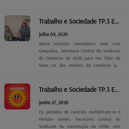
e o SEW-Sindicato da Educação da OGBL
quer que o Governo adopte um plano
nacional nesta matéria.
Trabalho e Sociedade TP.3 EP 38
julho 04, 2026
Nesta emissão convidámos José Luís
Gonçalves, Secretário Central do Sindicato
do Comércio da OGBL,para nos falar da
Nova Lei dos Hoários do Comércio que
entrou em vigor em 19/06/2026. Qual o
estado da situação, quais os comércios que
já alargaram os seus horários, o que prevê a
Trabalho e Sociedade TP.3 EP 37
lei, como estão a...
junho 27, 2026
Os períodos de canícula multiplicam-se e
Hernâni Gomes, Secretário Central do
Sindicato da Construção da OGBL veio