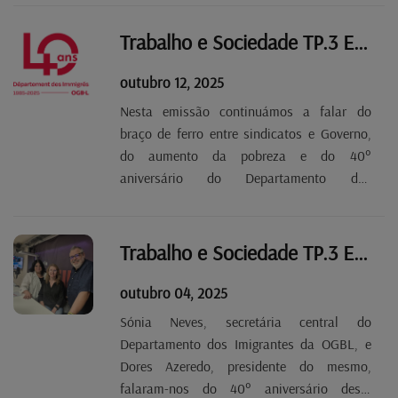
Inteligência Artificial e o futuro do trabalho;
as contribuições para a reforma, que vão
Trabalho e Sociedade TP.3 EP 4
aumentar 1,5% em...
outubro 12, 2025
Nesta emissão continuámos a falar do
braço de ferro entre sindicatos e Governo,
do aumento da pobreza e do 40°
aniversário do Departamento dos
Imigrantes da OGBL, que se comemora nos
dias 24 e 25 de outubro.
Trabalho e Sociedade TP.3 EP 3
outubro 04, 2025
Sónia Neves, secretária central do
Departamento dos Imigrantes da OGBL, e
Dores Azeredo, presidente do mesmo,
falaram-nos do 40° aniversário deste