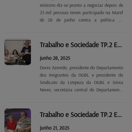
ministro diz-se pronto a negociar depois de
25 mil pessoas terem participado na Manif
de 28 de junho contra a política do
Governo. A canícula que se fez sentir no
Luxemburgo esta semana revela que o setor
da Construção e as escolas e liceus não
Trabalho e Sociedade TP.2 EP 38
estão preparados...
junho 28, 2025
Dores Azeredo, presidente do Departamento
dos Imigrantes da OGBL e presidente do
Sindicato da Limpeza da OGBL e Sónia
Neves, secretária central do Departamento
dos Imigrantes da OGBL, são as convidadas
desta emissão. As duas responsáveis
sindicais vieram fazer um último apelo para
Trabalho e Sociedade TP.2 EP 37
a participação...
junho 21, 2025