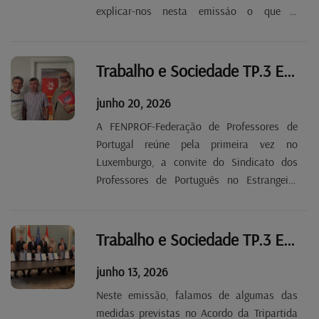
explicar-nos nesta emissáo o que a
legislação diz e prevê para o setor durante
as vagas de calor extremo e canícula no
Luxemburgo.
Trabalho e Sociedade TP.3 EP 36
junho 20, 2026
A FENPROF-Federação de Professores de
Portugal reúne pela primeira vez no
Luxemburgo, a convite do Sindicato dos
Professores de Português no Estrangeiro
(SPE) e do Departamento dos Imigrantesa
da OGBL. Para falar deste encontro tivemos
em estúdio Bruno Silva, presidente do SPE,
Trabalho e Sociedade TP.3 EP 35
e Francisco...
junho 13, 2026
Neste emissão, falamos de algumas das
medidas previstas no Acordo da Tripartida