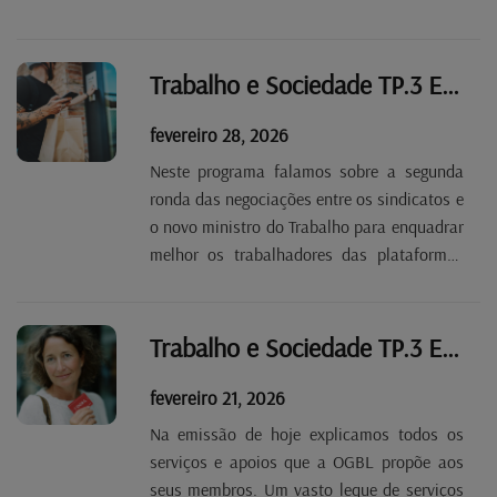
O Dia Internacional da Mulher e a ação de
protesto dos motoristas de autocarro, que
pedem casas de banho em cada terminal,
Trabalho e Sociedade TP.3 EP 21
são outros...
fevereiro 28, 2026
Neste programa falamos sobre a segunda
ronda das negociações entre os sindicatos e
o novo ministro do Trabalho para enquadrar
melhor os trabalhadores das plataformas
digitais. Também a regressão nos direitos
trabalhistas na Argentina mereceram a
nossa atenção.
Trabalho e Sociedade TP.3 EP 20
fevereiro 21, 2026
Na emissão de hoje explicamos todos os
serviços e apoios que a OGBL propõe aos
seus membros. Um vasto leque de serviços