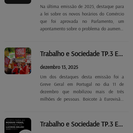
Na última emissão de 2025, destaque para
a lei sobre os novos horários do Comércio
que foi aprovada no Parlamento, um
apontamento sobre o problema do aumento
da pobreza no Luxemburgo, entre algumas
notas sobre a atualidade. Boas Festas e
Bom Ano Novo 2026. regressamos em
Trabalho e Sociedade TP.3 EP 12
janeiro.
dezembro 13, 2025
Um dos destaques desta emissão foi a
Greve Geral em Portugal no dia 11 de
dezembro que mobilizou mais de três
milhões de pessoas. Boicote à Eurovisão,
Médio Oriente e extrema-direita foram
outros dos assuntos de que falámos.
Trabalho e Sociedade TP.3 EP 11