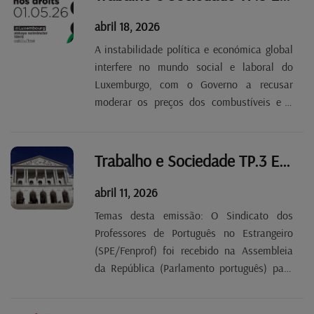
em cima de pontes de...
abril 18, 2026
A instabilidade política e económica global
interfere no mundo social e laboral do
Luxemburgo, com o Governo a recusar
moderar os preços dos combustíveis e a
recusar aumentar o salário mínimo. Nesta
emissão apelamos assim para que o
máximo de trabalhadores, membros e
Trabalho e Sociedade TP.3 EP 26
militantes da OGBL participem...
abril 11, 2026
Temas desta emissão: O Sindicato dos
Professores de Português no Estrangeiro
(SPE/Fenprof) foi recebido na Assembleia
da República (Parlamento português) para
reclamar atualizações salariais que os
docentes esperam há 17 anos. O SPE é um