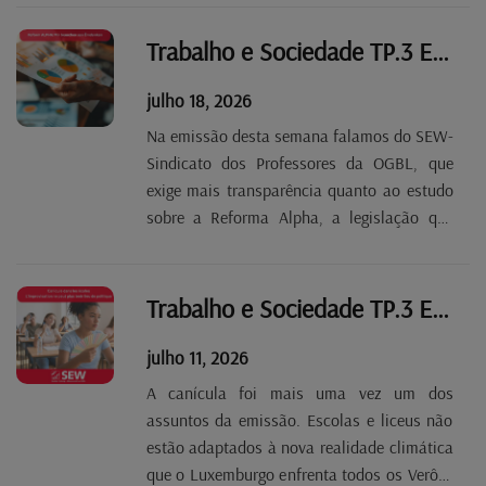
europeus. As mulheres de limpeza
reivindicam mais horas de trabalho durante
Trabalho e Sociedade TP.3 EP 40
o dia, e não à noite ou...
julho 18, 2026
Na emissão desta semana falamos do SEW-
Sindicato dos Professores da OGBL, que
exige mais transparência quanto ao estudo
sobre a Reforma Alpha, a legislação que
introduz a alfabetização em francês no
ensino fundamental (Básico). E falamos
novamente da canícula: O Departamento da
Trabalho e Sociedade TP.3 EP 39
Função Pública da...
julho 11, 2026
A canícula foi mais uma vez um dos
assuntos da emissão. Escolas e liceus não
estão adaptados à nova realidade climática
que o Luxemburgo enfrenta todos os Verôes