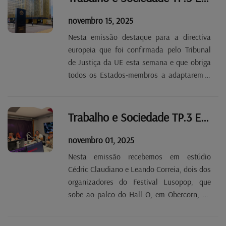
Frieden.
novembro 15, 2025
Nesta emissão destaque para a directiva
europeia que foi confirmada pelo Tribunal
de Justiça da UE esta semana e que obriga
todos os Estados-membros a adaptarem o
seu salário mínimo ao nível dos salários
médios e medianos. No caso do
Luxemburgo, este vai ter que aumentar
Trabalho e Sociedade TP.3 EP 7
substancialmente o atual...
novembro 01, 2025
Nesta emissão recebemos em estúdio
Cédric Claudiano e Leando Correia, dois dos
organizadores do Festival Lusopop, que
sobe ao palco do Hall O, em Obercorn, no
dia 8 de novembro. O Departamento dos
Imigrantes da OGBL, no âmbito do seu