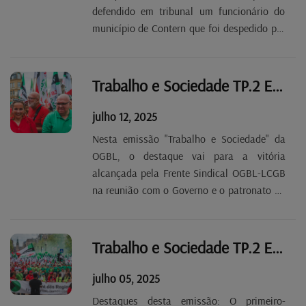
defendido em tribunal um funcionário do
município de Contern que foi despedido por
ter denunciado casos de assédio moral no
seio da administração comunal. A Justiça
deu razão ao trabalhador e à OGBL.
Trabalho e Sociedade TP.2 EP 40
julho 12, 2025
Nesta emissão "Trabalho e Sociedade" da
OGBL, o destaque vai para a vitória
alcançada pela Frente Sindical OGBL-LCGB
na reunião com o Governo e o patronato no
dia 9 de julho com o Governo e o patronato.
O Governo não vai, como pretendia, mudar
a legislação sobre as convenções colectivas
Trabalho e Sociedade TP.2 EP 39
e garante...
julho 05, 2025
Destaques desta emissão: O primeiro-