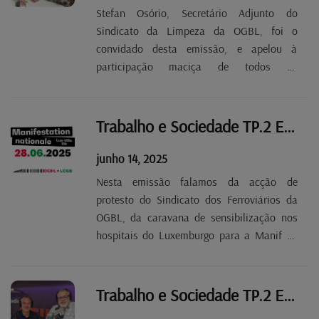
Stefan Osório, Secretário Adjunto do
Sindicato da Limpeza da OGBL, foi o
convidado desta emissão, e apelou à
participação maciça de todos os
trabalhadores e de todas as trabalhadoras
na Grande Manifestação Nacional da Frente
Sindical OGBL-LCGB de 28 de junho
Trabalho e Sociedade TP.2 EP 36
próximo.
junho 14, 2025
Nesta emissão falamos da acção de
protesto do Sindicato dos Ferroviários da
OGBL, da caravana de sensibilização nos
hospitais do Luxemburgo para a Manif de
28 de junho e da ação se solidariedade para
com os quatro trabalhadores da Caritas
Jeunes et Familles que foram demitidos de
Trabalho e Sociedade TP.2 EP 35
forma injustificada.