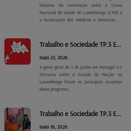
falamos da convenção entre a Caixa
Nacional de Saúde do Luxemburgo (CNS) e
a Associação dos Médicos e Dentistas do
Luxemburogo (AMMD), que termina em 31
deoutubro sem que haja solução à vista
para as negociações entre os médicos e o
Trabalho e Sociedade TP.3 EP 32
Estado. Se a convenção não...
maio 23, 2026
A greve geral de 3 de junho em Portugal e o
Discurso sobre o Estado da Nação no
Luxemburgo foram os principais assuntos
deste programa.
Trabalho e Sociedade TP.3 EP 30
maio 18, 2026