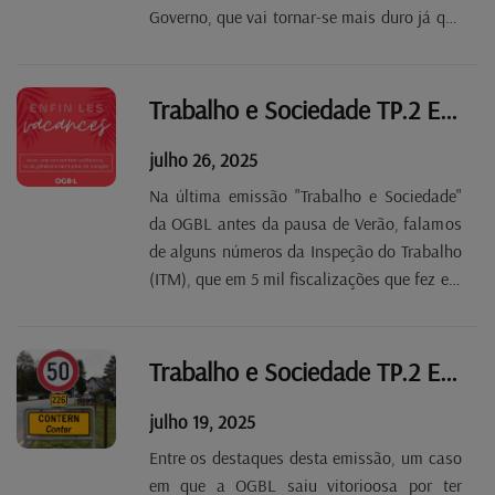
Governo, que vai tornar-se mais duro já que
o diálogo social parece ter chegado ao fim.
Neste programa recebemos o humorista
Mike de Sá, que regressa com o Portugal
Trabalho e Sociedade TP.2 EP 42
Comedy Club à...
julho 26, 2025
Na última emissão "Trabalho e Sociedade"
da OGBL antes da pausa de Verão, falamos
de alguns números da Inspeção do Trabalho
(ITM), que em 5 mil fiscalizações que fez em
estaleiros e empresas aplicou 14 milhões de
euros em coimas. Evocamos também os
números da pobreza: o Luxemburgo é o país
Trabalho e Sociedade TP.2 EP 41
da UE...
julho 19, 2025
Entre os destaques desta emissão, um caso
em que a OGBL saiu vitorioosa por ter