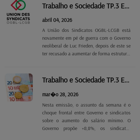
dos sindicatos parceiros da OGBL, ao qual
Trabalho e Sociedade TP.3 EP 25
prestamos toda a...
abril 04, 2026
A União dos Sindicatos OGBL-LCGB está
novamente em pé de guerra com o Governo
neoliberal de Luc Frieden, depois de este se
ter recusado a aumentar de forma estrutural
o salário mínimo, como prevê a directiva
europeia na matéria. Ambos os sindicatos
preparam a riposta. Estas e outras notícias
Trabalho e Sociedade TP.3 EP 24
nesta...
mar�o 28, 2026
Nesta emissão, o assunto da semana é o
choque frontal entre Governo e sindicatos
sobre o aumento do salário mínimo. O
Governo propõe +8,8%, os sindicatos
pedem +11% e já se concertam para saber