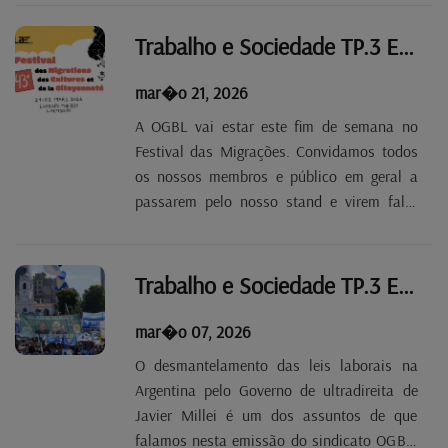
qual a riposta adequada a dar ao Executivo
Frieden, que anda a brincar com os
Trabalho e Sociedade TP.3 EP 23
sindicatos há mais de ano e...
mar�o 21, 2026
A OGBL vai estar este fim de semana no
Festival das Migrações. Convidamos todos
os nossos membros e público em geral a
passarem pelo nosso stand e virem falar
com os nossos conselheiros e secretários
sindicais. Estas e outras notícias na
emissão de hoje.
Trabalho e Sociedade TP.3 EP 22
mar�o 07, 2026
O desmantelamento das leis laborais na
Argentina pelo Governo de ultradireita de
Javier Millei é um dos assuntos de que
falamos nesta emissão do sindicato OGBL.