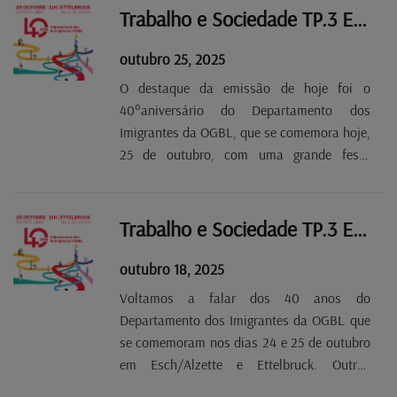
40°aniversário, é o principal patrocinador
Trabalho e Sociedade TP.3 EP 6
do certame que, nesta...
outubro 25, 2025
O destaque da emissão de hoje foi o
40°aniversário do Departamento dos
Imigrantes da OGBL, que se comemora hoje,
25 de outubro, com uma grande festa
popular e multicultural no Hall du Deich, em
Ettelbruck, das 11h da manhã até às 2h da
madrugada.
Trabalho e Sociedade TP.3 EP 5
outubro 18, 2025
Voltamos a falar dos 40 anos do
Departamento dos Imigrantes da OGBL que
se comemoram nos dias 24 e 25 de outubro
em Esch/Alzette e Ettelbruck. Outros
assuntos de que falamos nesta emissão: a