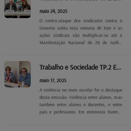
DIZEMOS NÃO! Marcamos encontro...
maio 24, 2025
O contra-ataque dos sindicatos contra o
Governo subiu esta semana de tom e as
ações sindicais vão multiplicar-se até à
Manifestação Nacional de 28 de Junho.
Outro destaque desta emissão foram as
derivas de extremas-direitas nacionalistas
em Portugal mas também em Gaza, onde
Trabalho e Sociedade TP.2 EP 32
está a decorrer o...
maio 17, 2025
A violência no meio escolar foi o destaque
desta emissão. Violência entre alunos, mas
também entre alunos e docentes, e entre
pais e professores. Em entrevista tivemos
Joëlle Damé, presidente do Sindicato da
Educação da OGBL (SEW) para nos falar