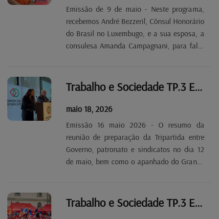
Emissão de 9 de maio - Neste programa,
recebemos André Bezzeril, Cônsul Honorário
do Brasil no Luxembugo, e a sua esposa, a
consulesa Amanda Campagnani, para falar
sobre o Dia de Orientação para a
Comunidade Brasileira, que o consulado e o
Departamento dos Imigrantes da OGBL
Trabalho e Sociedade TP.3 EP 31
organizam juntos no...
maio 18, 2026
Emissão 16 maio 2026 - O resumo da
reunião de preparação da Tripartida entre
Governo, patronato e sindicatos no dia 12
de maio, bem como o apanhado do Grande
Encontro de Delegados e Militantes OGBL-
LCGB que teve lugar no mesmo dia.
Trabalho e Sociedade TP.3 EP 29