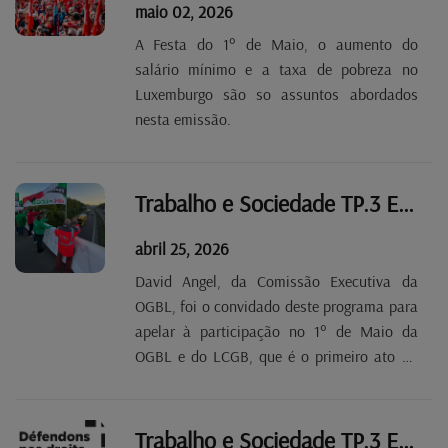
maio 02, 2026
A Festa do 1° de Maio, o aumento do
salário mínimo e a taxa de pobreza no
Luxemburgo são so assuntos abordados
nesta emissão.
Trabalho e Sociedade TP.3 EP 28
abril 25, 2026
David Angel, da Comissão Executiva da
OGBL, foi o convidado deste programa para
apelar à participação no 1° de Maio da
OGBL e do LCGB, que é o primeiro ato na
riposta contra o Governo, que recusa
aumentar o salário mínimo. As primeiras
ações já tiveram lugar com manifestações
Trabalho e Sociedade TP.3 EP 27