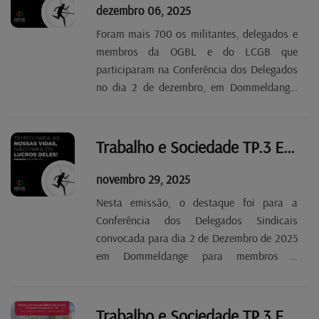
dezembro 06, 2025
Foram mais 700 os militantes, delegados e
membros da OGBL e do LCGB que
participaram na Conferência dos Delegados
no dia 2 de dezembro, em Dommeldange.
Um encontro no qual voltámos a definir as
nossas reivindicações face às medidas anti-
trabalhadores do Governo neoliberal de Luc
Trabalho e Sociedade TP.3 EP 10
Frieden e melhor...
novembro 29, 2025
Nesta emissão, o destaque foi para a
Conferência dos Delegados Sindicais
convocada para dia 2 de Dezembro de 2025
em Dommeldange para membros e
miilitantes da OGBL e do LCGB, para
delinearmos um plano de contra-ataque
contra as políticos neoliberais do Governo
Trabalho e Sociedade TP.3 EP 8