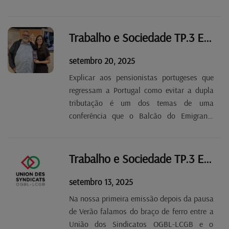
departamento, que comemoramos nos
próximos dias 24 e 25 de outubro.
Trabalho e Sociedade TP.3 EP 2
setembro 20, 2025
Explicar aos pensionistas portugeses que
regressam a Portugal como evitar a dupla
tributação é um dos temas de uma
conferência que o Balcão do Emigrante
promove, com o apoio da OGBL, a 11 de
outubro. Para falar disso tivemos em
estúdio Luísa Gonçalves, diretora do Balcão
Trabalho e Sociedade TP.3 EP 1
do Emigrante no Luxemburgo.
setembro 13, 2025
Na nossa primeira emissão depois da pausa
de Verão falamos do braço de ferro entre a
União dos Sindicatos OGBL-LCGB e o