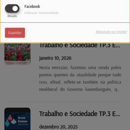
bilateral entre sindicatos e o novo ministro
Facebook
do Trabalho. E voltamos a apelar aos
Utilização: Funcionalidade
Ativado
pensionistas que moram no Luxemburgo, e
viram a sua pensão portuguesa suspensa,
Alimentado por Orejime
Guardar
para que façam a sua prova de vida o mais
depressa possível no Consulado.
Trabalho e Sociedade TP.3 EP 14
janeiro 10, 2026
Nesta emissão, fazemos uma ronda pelos
pontos quentes da atualidade porque tudo
isso, afinal, reflete-se também na política
neoliberal do Governo luxemburguês, que
está a atacar os direitos laborais e as
conquistas sociais dos trabalhadores. É a
hora do contra-ataque.
Trabalho e Sociedade TP.3 EP 13
dezembro 20, 2025