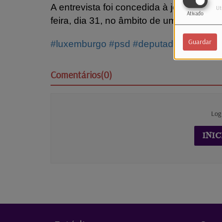
A entrevista foi concedida à jornalista
Ut
Ativado
feira, dia 31, no âmbito de uma visita 
Guardar
#luxemburgo
#psd
#deputados
#politica
Comentários(0)
Log
INIC