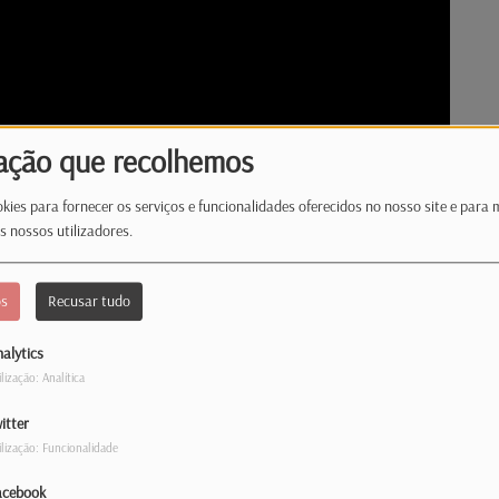
ação que recolhemos
kies para fornecer os serviços e funcionalidades oferecidos no nosso site e para 
s nossos utilizadores.
os
Recusar tudo
alytics
ilização: Analítica
itter
ilização: Funcionalidade
putado do PSD, Carlos Gonçalves, eleito pelo
acebook