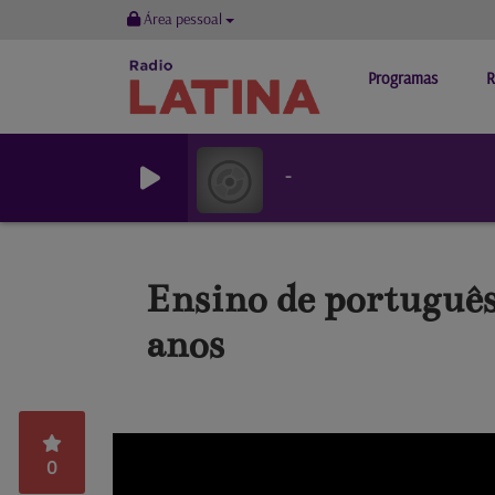
Área pessoal
Programas
R
-
Ensino de português 
anos
0