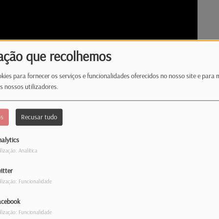
ação que recolhemos
kies para fornecer os serviços e funcionalidades oferecidos no nosso site e para 
s nossos utilizadores.
os
Recusar tudo
alytics
ilização: Analítica
itter
urn, o novo capítulo da lendária saga de
ilização: Funcionalidade
o, um grupo de sobreviventes enfrenta uma
acebook
a, entre sustos, tensão e o humor negro que
ilização: Funcionalidade