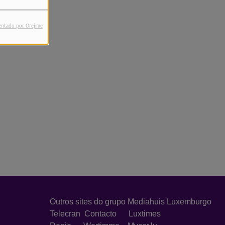
entado por Orejime
Outros sites do grupo Mediahuis Luxemburgo
Telecran
Contacto
Luxtimes