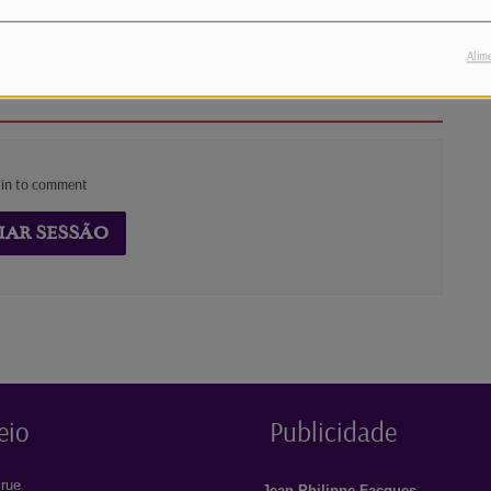
rimos ainda o filme francês La Chaleur e a
 perfeita para miúdos e graúdos.
Alim
 in to comment
IAR SESSÃO
eio
Publicidade
rue
Jean-Philippe Facques