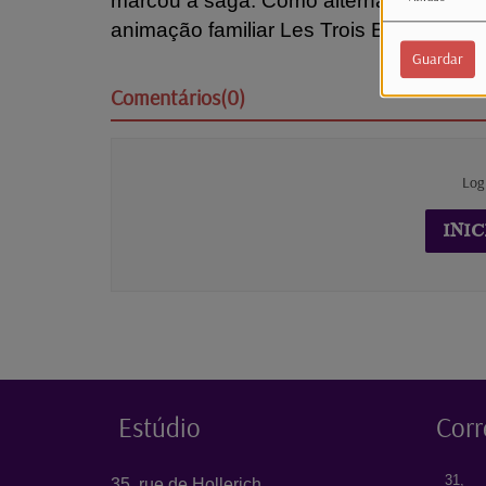
marcou a saga. Como alternativas, suge
animação familiar Les Trois Bricochons,
Guardar
Comentários(0)
Log
INIC
Estúdio
Corr
31, 
35, rue de Hollerich