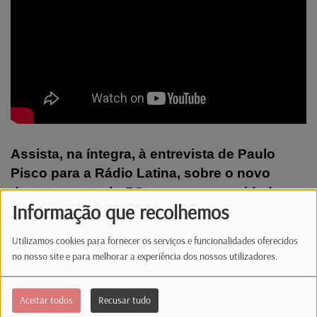
Assista, na íntegra, à entrevista de Paulo
Pisco para a Rádio Latina, sobre o novo
departamento do PS para as comunidades
Informação que recolhemos
portuguesas, do qual assume a direção.
Utilizamos cookies para fornecer os serviços e funcionalidades oferecidos
#radiolatina #radiolatinalux #info #ps
no nosso site e para melhorar a experiência dos nossos utilizadores.
#comunidades portuguesas #comunidades
#emigracao #cds #paulopisco
Aceitar todos
Recusar tudo
#marquesmendes #presidenciais #informacao