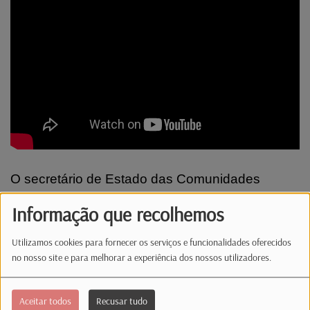
O secretário de Estado das Comunidades
Portuguesas, Emídio Sousa, passou parte da
Informação que recolhemos
semana no Luxemburgo, para um primeiro
contacto com os portugueses que moram no
Utilizamos cookies para fornecer os serviços e funcionalidades oferecidos
Grão-Ducado desde a sua tomada de posse em
no nosso site e para melhorar a experiência dos nossos utilizadores.
junho.
Aceitar todos
Recusar tudo
#radiolatina
#radiolatinalux
#info
#psd
#comunidad