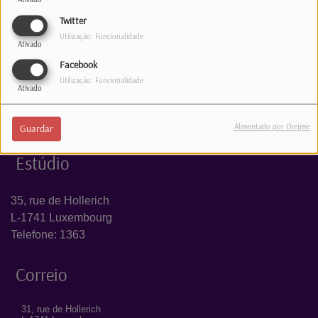
Log in to comment
Twitter
INICIAR SESSÃO
Utilização: Funcionalidade
Ativado
Facebook
Utilização: Funcionalidade
Ativado
Alimentado por Orejime
Guardar
Estúdio
35, rue de Hollerich
L-1741 Luxembourg
Telefone: 1363
Correio
31, rue de Hollerich