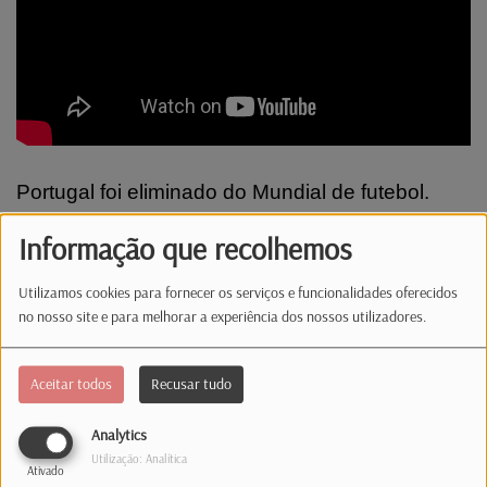
Portugal foi eliminado do Mundial de futebol.
Cristiano Ronaldo diz que ainda é cedo para
Informação que recolhemos
falar do seu futuro na seleção. Já para Roberto
Martínez, o jogo frente a Espanha foi o último
Utilizamos cookies para fornecer os serviços e funcionalidades oferecidos
com a formação das quinas.
no nosso site e para melhorar a experiência dos nossos utilizadores.
Comentários(0)
Aceitar todos
Recusar tudo
Analytics
Utilização: Analítica
Log in to comment
Ativado