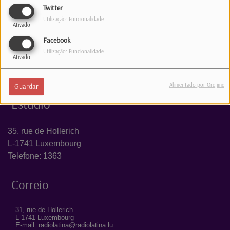
Twitter
INICIAR SESSÃO
Utilização: Funcionalidade
Ativado
Facebook
Utilização: Funcionalidade
Ativado
Alimentado por Orejime
Guardar
Estúdio
35, rue de Hollerich
L-1741 Luxembourg
Telefone: 1363
Correio
31, rue de Hollerich
L-1741 Luxembourg
E-mail: radiolatina@radiolatina.lu