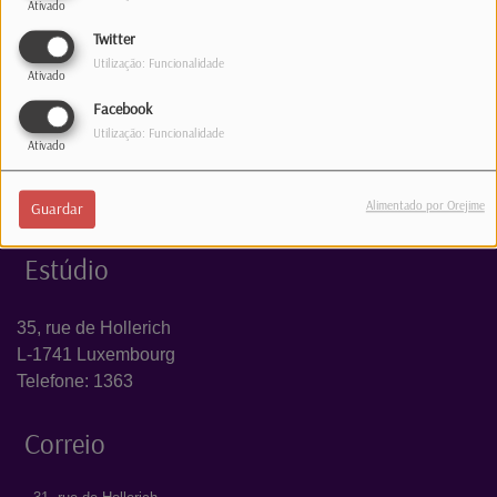
Ativado
Log in to comment
Twitter
Utilização: Funcionalidade
INICIAR SESSÃO
Ativado
Facebook
Utilização: Funcionalidade
Ativado
Alimentado por Orejime
Guardar
Estúdio
35, rue de Hollerich
L-1741 Luxembourg
Telefone: 1363
Correio