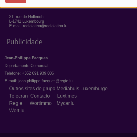
Correio
31, rue de Hollerich
L-1741 Luxembourg
E-mail: radiolatina@radiolatina.lu
Publicidade
Jean-Philippe Facques
Departamento Comercial
Telefone: +352 691 939 006
E-mail:
jean-philippe.facques@regie.lu
Outros sites do grupo Mediahuis Luxemburgo
Telecran
Contacto
Luxtimes
Regie
Wortimmo
Mycar.lu
Wort.lu