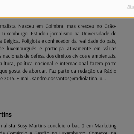
Alim
os Santos
ornalista Nasceu em Coimbra, mas cresceu no Grão-
Luxemburgo. Estudou jornalismo na Universidade de
a Bélgica. Poliglota e conhecedor da realidade do país,
de luxemburguês e participa ativamente em várias
 nacionais de defesa dos direitos cívicos e ambientais.
ultura, política nacional e internacional fazem parte
que gosta de abordar. Faz parte da redação da Rádio
Latina desde 2015. E-mail: sandro.dossantos@radiolatina.lu...
tins
rnalista Susy Martins concluiu o bac+2 em Marketing
 da Comércio e Gestão no Luxemburgo. Começou na