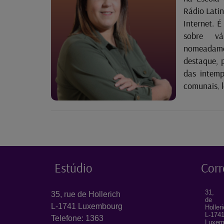
Rádio Latin
Internet. É
sobre vá
nomeadamen
destaque, 
das intemp
comunais, le
Estúdio
Corr
31, 
35, rue de Hollerich
de
L-1741 Luxembourg
Holler
L-174
Telefone: 1363
Luxem