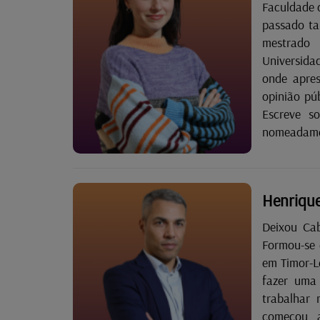
Faculdade d
passado ta
mestrado 
Universida
onde apre
opinião pú
Escreve s
nomeadamen
salientam-se
Henrique
Deixou Ca
Formou-se 
em Timor-L
fazer uma
trabalhar
começou a