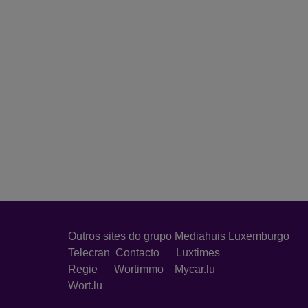
Outros sites do grupo Mediahuis Luxemburgo
Telecran
Contacto
Luxtimes
Regie
Wortimmo
Mycar.lu
Wort.lu