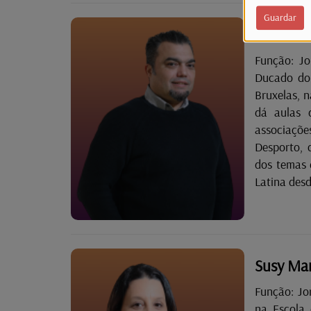
Guardar
Sandro d
Função: J
Ducado do 
Bruxelas, n
dá aulas 
associações
Desporto, c
dos temas 
Susy Mar
Função: Jo
na Escola