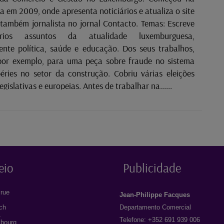
a em 2009, onde apresenta noticiários e atualiza o site
 também jornalista no jornal Contacto. Temas: Escreve
rios assuntos da atualidade luxemburguesa,
te política, saúde e educação. Dos seus trabalhos,
por exemplo, para uma peça sobre fraude no sistema
éries no setor da construção. Cobriu várias eleições
gislativas e europeias. Antes de trabalhar na......
eio
Publicidade
rue
Jean-Philippe Facques
ich
Departamento Comercial
1
Telefone: +352 691 939 006
bourg