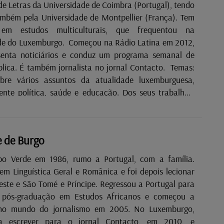
e Letras da Universidade de Coimbra (Portugal), tendo
mbém pela Universidade de Montpellier (França). Tem
em estudos multiculturais, que frequentou na
de do Luxemburgo. Começou na Rádio Latina em 2012,
senta noticiários e conduz um programa semanal de
blica. É também jornalista no jornal Contacto. Temas:
obre vários assuntos da atualidade luxemburguesa,
te política, saúde e educação. Dos seus trabalhos,
, por......
 de Burgo
bo Verde em 1986, rumo a Portugal, com a família.
em Linguística Geral e Românica e foi depois lecionar
este e São Tomé e Príncipe. Regressou a Portugal para
 pós-graduação em Estudos Africanos e começou a
 no mundo do jornalismo em 2005. No Luxemburgo,
 escrever para o jornal Contacto, em 2010, e